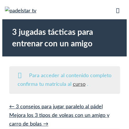
Saltar
PadelStar.tv | Cursos de
Mejores vídeos de pádel. Cursos para
al
Tog
aprender a jugar al pádel paso a paso desde
pádel en vídeo.
contenido
Mob
iniciación hasta competición.
3 jugadas tácticas para
Me
entrenar con un amigo
Para acceder al contenido completo
confirma tu matrícula al
curso
.
3 consejos para jugar paralelo al pádel
Mejora los 3 tipos de voleas con un amigo y
carro de bolas