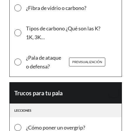
¿Fibra de vidrio o carbono?
Tipos de carbono ¿Qué son las K?
1K, 3K…
¿Pala de ataque
PREVISUALIZACIÓN
o defensa?
Trucos para tu pala
Alterna
el
LECCIONES
conten
del
¿Cómo poner un overgrip?