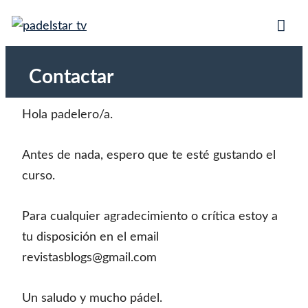
Saltar
PadelStar.tv | Cursos de
Mejores vídeos de pádel. Cursos para
al
Tog
aprender a jugar al pádel paso a paso desde
pádel en vídeo.
contenido
Mob
iniciación hasta competición.
Contactar
Me
Hola padelero/a.
Antes de nada, espero que te esté gustando el
curso.
Para cualquier agradecimiento o crítica estoy a
tu disposición en el email
revistasblogs@gmail.com
Un saludo y mucho pádel.